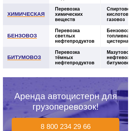
Перевозка
Спиртовоз
ХИМИЧЕСКАЯ
химических
кислотово
веществ
газовоз
Перевозка
Бензовоз,
БЕНЗОВОЗ
светлых
топливна
нефтепродуктов
цистерна
Перевозка
Мазутовоз
БИТУМОВОЗ
тёмных
нефтевоз,
нефтепродуктов
битумово
Аренда автоцистерн для
грузоперевозок!
8 800 234 29 66