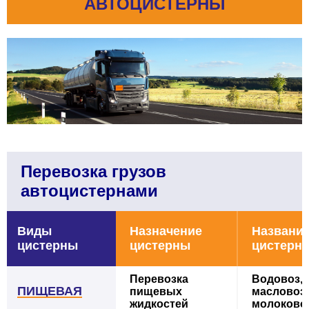
АВТОЦИСТЕРНЫ
Перевозка грузов
автоцистернами
Виды
Назначение
Названи
цистерны
цистерны
циcтерн
Перевозка
Водовоз,
ПИЩЕВАЯ
пищевых
масловоз,
жидкостей
молоково