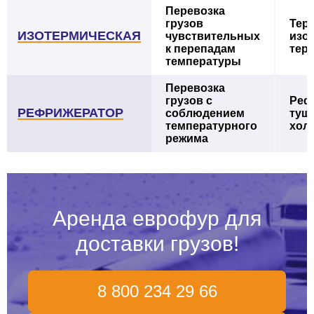
Перевозка
грузов
Тер
ИЗОТЕРМИЧЕСКАЯ
чувствительных
изо
к перепадам
тер
температуры
Перевозка
грузов с
Реф
РЕФРИЖЕРАТОР
соблюдением
туш
температурного
хол
режима
Аренда еврофур для
доставки грузов!
8 800 234 29 66