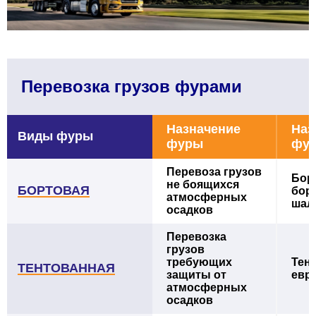
Перевозка грузов фурами
Назначение
Наз
Виды фуры
фуры
фу
Перевоза грузов
Борт
не боящихся
БОРТОВАЯ
бор
атмосферных
шал
осадков
Перевозка
грузов
требующих
Тент
ТЕНТОВАННАЯ
защиты от
евр
атмосферных
осадков