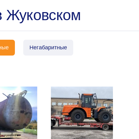
в Жуковском
ные
Негабаритные