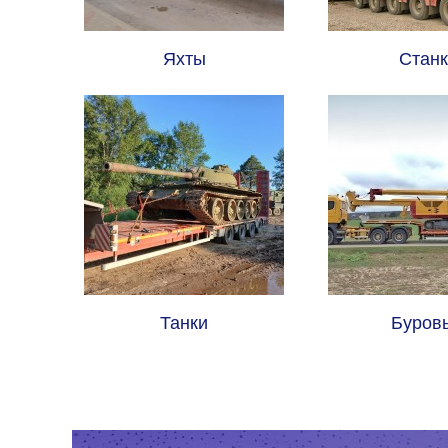
Яхты
Станк
Танки
Буров