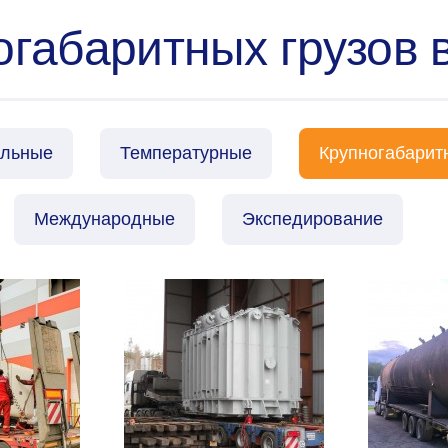
огабаритных грузов 
альные
Температурные
Крупногабарит
Международные
Экспедирование