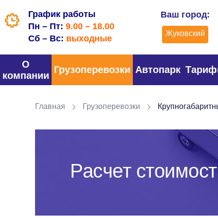
График работы
Ваш город:
Пн – Пт:
9.00 – 18.00
Жуковский
Сб – Вс:
выходные
О
Грузоперевозки
Автопарк
Тари
компании
Главная
Грузоперевозки
Крупногабаритн
Расчет стоимост