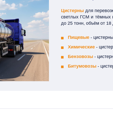
Цистерны
для перевозк
светлых ГСМ и тёмных 
до 25 тонн, объём от 18 
Пищевые
- цистерн
Химические
- цисте
Бензовозы
- цистер
Битумовозы
- цист