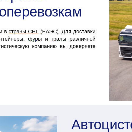
зоперевозкам
 и в
страны СНГ
(ЕАЭС). Для доставки
онтейнеры,
фуры
и
тралы
различной
гистическую компанию вы доверяете
Автоцис