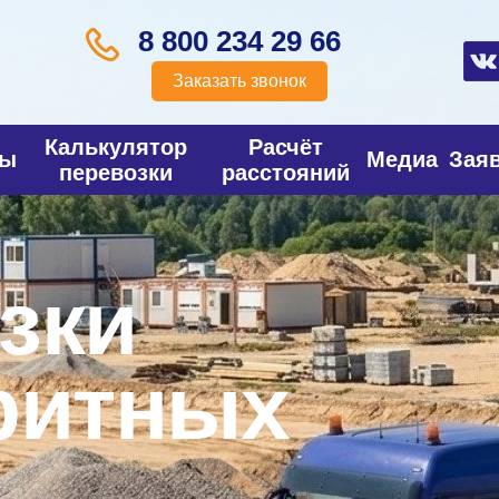
8 800 234 29 66
Заказать звонок
Калькулятор
Расчёт
фы
Медиа
Зая
перевозки
расстояний
зки
ритных