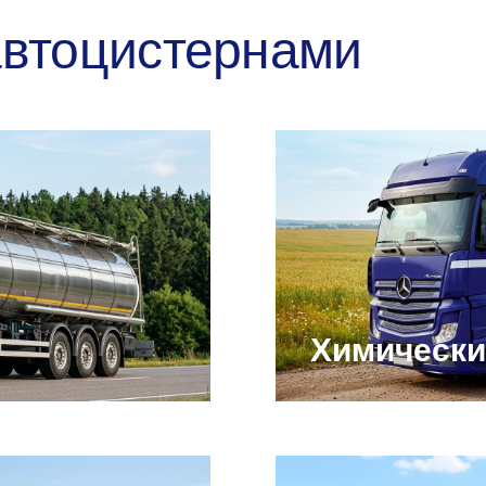
автоцистернами
Химически