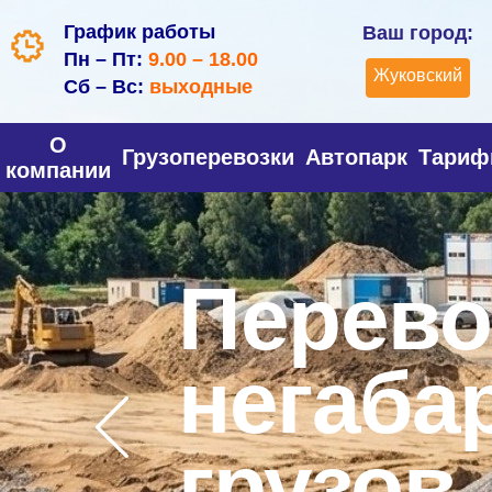
График работы
Ваш город:
Пн – Пт:
9.00 – 18.00
Жуковский
Сб – Вс:
выходные
О
Грузоперевозки
Автопарк
Тари
компании
Перево
негаба
грузов