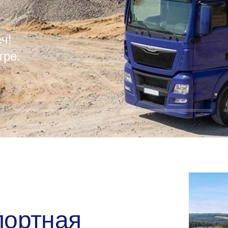
ч!
тре.
портная