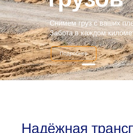
Снимем груз с ваших пле
Забота в каждом киломе
Подробнее
Надёжная транс